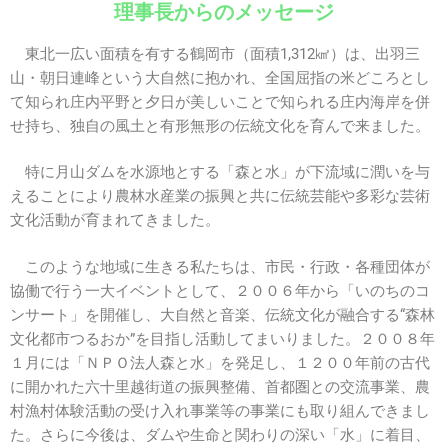
理事長からのメッセージ
東北一広い面積を有する鶴岡市（面積
1,312
㎢）は、出羽三
山・朝日連峰という大自然に抱かれ、全国屈指の米どころとし
て知られ庄内平野と夕日が美しいことで知られる庄内海岸を併
せ持ち、独自の風土と有形無形の伝統文化を育んで来ました。
特に月山ダムを水源地とする「森と水」が下流域に潤いを与
えることにより農林水産業の振興と共に伝統芸能や多彩な芸術
文化活動が育まれてきました。
このような地域に生きる私たちは、市民・行政・各種団体が
協働で行う一大イベントとして、２００６年から「いのちのコ
ンサート」を開催し、大自然と音楽、伝統文化が融合する
“
森林
文化都市つるおか
”
を目指し活動してまいりました。２００８年
１月には「ＮＰＯ法人森と水」を発足し、１２００年前の古代
に開かれた六十里越街道の振興整備、首都圏との交流事業、農
村漁村体験活動の受け入れ事業等の事業にも取り組んできまし
た。さらに今後は、ダムや生命と関わりの深い「水」に着目、