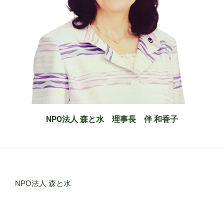
NPO
法人 森と水 理事長 伴 和香子
NPO法人 森と水