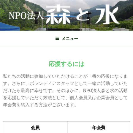
NPO法人 森と水
山形県鶴岡市のNPO法人 森と水
メニュー
応援するには
私たちの活動に参加していただけることが一番の応援になりま
す。さらに、ボランティアスタッフとして一緒に活動していた
だけたら最高に幸せです。そのほかに、NPO法人森と水の活動
を応援していただく方法として、個人会員又は企業会員として
年会費を納入する方法がございます。
会員
年会費